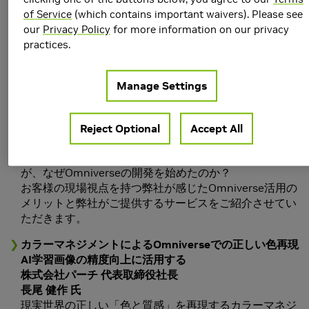
株式会社テクノプロ 技術戦略本部 COE室
of Service
(which contains important waivers). Please see
真栄里 和也 氏
our
Privacy Policy
for more information on our privacy
株式会社テクノプロ ソリューション事業本部 モビリテ
practices.
ィ統括部 モビリティソリューションセンター シミュレ
ーション開発グループ
日向 ゆり 氏
Manage Settings
弊グループは約26,000人のエンジニアを抱え、製造業
のお客様内部で開発・請負の他、受託開発を行っている
技術者集団です。 その中でも、製造業のお客様を中心
Reject Optional
Accept All
にモデルベース開発を始めとしたシミュレーション技術
を用いた開発を支援してきたテクノプロ・デザイン社
が、なぜOmniverseの開発を始めたのか？
お客様の現場視点を持つ弊社が感じたOmniverse活用の
メリットと弊社がご提供するサービスをご紹介させてい
ただきます。
カラーマネジメントによるOmniverseでの正しい色再現
AI学習画像の精度向上に活用する
株式会社パーチ 代表取締役社長
長尾 健作 氏
現実世界の正しい「色と質感」を再現するカラーマネジ