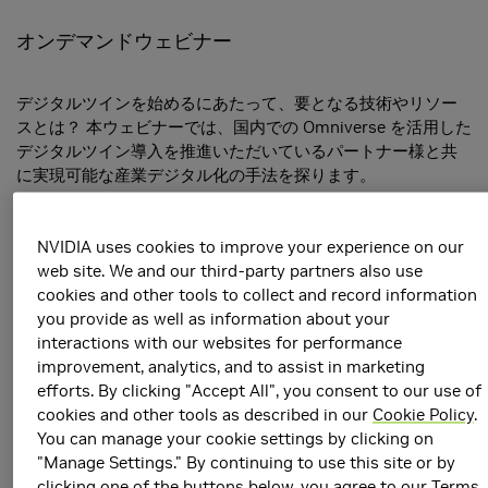
オンデマンドウェビナー
デジタルツインを始めるにあたって、要となる技術やリソー
スとは？ 本ウェビナーでは、国内での Omniverse を活用した
デジタルツイン導入を推進いただいているパートナー様と共
に実現可能な産業デジタル化の手法を探ります。
アジェンダ
NVIDIA uses cookies to improve your experience on our
"全体最適" 待ったなし
web site. We and our third-party partners also use
エヌビディア合同会社 エンタープライズ事業本部 シニ
cookies and other tools to collect and record information
ア ビジネス デベロップメント マネージャー
you provide as well as information about your
中嶋 雅浩
interactions with our websites for performance
NVIDIA Cosmos、Mega Omniverse Blueprint の説明を
improvement, analytics, and to assist in marketing
通じ、工場のマネジメントにおける課題と解決について
efforts. By clicking "Accept All", you consent to our use of
考えます。
cookies and other tools as described in our
Cookie Policy
.
You can manage your cookie settings by clicking on
テクノプロが Omniverse!? ‐ エンジニアリング会社から
"Manage Settings." By continuing to use this site or by
見たOmniverse を活用するメリット、弊社のサービス -
clicking one of the buttons below, you agree to our
Terms