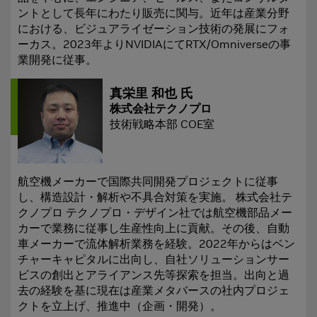
ントとして長年にわたり販売に関与。近年は産業分野
における、ビジュアライゼーション技術の発展にフォ
ーカス。2023年よりNVIDIAにてRTX/Omniverseの事
業開発に従事。
真栄里 和也 氏
株式会社テクノプロ
技術戦略本部 COE室
航空機メーカーで国際共同開発プロジェクトに従事
し、構造設計・解析や不具合対策を実施。 株式会社テ
クノプロ テクノプロ・デザイン社では航空機部品メー
カーで業務に従事し生産性向上に貢献。その後、自動
車メーカーで流体解析業務を経験。2022年からはベン
チャーキャピタルに出向し、自社ソリューションサー
ビスの創出とアライアンス先等探索を担当。出向と過
去の経験を基に現在は産業メタバースの社内プロジェ
クトを立上げ、推進中（企画・開発）。